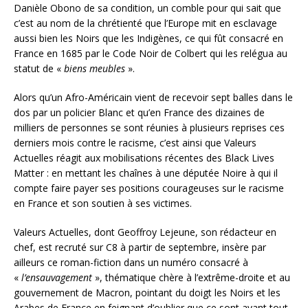
Danièle Obono de sa condition, un comble pour qui sait que
c’est au nom de la chrétienté que l’Europe mit en esclavage
aussi bien les Noirs que les Indigènes, ce qui fût consacré en
France en 1685 par le Code Noir de Colbert qui les relégua au
statut de «
biens meubles
».
Alors qu’un Afro-Américain vient de recevoir sept balles dans le
dos par un policier Blanc et qu’en France des dizaines de
milliers de personnes se sont réunies à plusieurs reprises ces
derniers mois contre le racisme, c’est ainsi que Valeurs
Actuelles réagit aux mobilisations récentes des Black Lives
Matter : en mettant les chaînes à une députée Noire à qui il
compte faire payer ses positions courageuses sur le racisme
en France et son soutien à ses victimes.
Valeurs Actuelles, dont Geoffroy Lejeune, son rédacteur en
chef, est recruté sur C8 à partir de septembre, insère par
ailleurs ce roman-fiction dans un numéro consacré à
«
l’ensauvagement
», thématique chère à l’extrême-droite et au
gouvernement de Macron, pointant du doigt les Noirs et les
Arabes de France en feignant d’oublier que ce sont avant tout